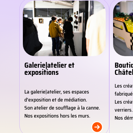
Galerie|atelier et
Bouti
expositions
Châte
Les créa
La galerie|atelier, ses espaces
fabriqué
d’exposition et de médiation.
Les créa
Son atelier de soufflage à la canne.
verriers.
Nos expositions hors les murs.
Nos démo